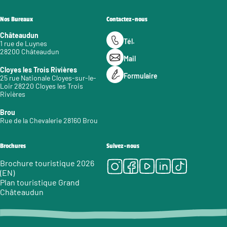
Nos Bureaux
Contactez-nous
Châteaudun
Tél.
1 rue de Luynes
28200 Châteaudun
Mail
Cloyes les Trois Rivières
Formulaire
25 rue Nationale Cloyes-sur-le-
Loir 28220 Cloyes les Trois
Rivières
Brou
Rue de la Chevalerie 28160 Brou
Brochures
Suivez-nous
Instagram
Facebook
Youtube
LinkedIn
Tiktok
Brochure touristique 2026
(EN)
Plan touristique Grand
Châteaudun