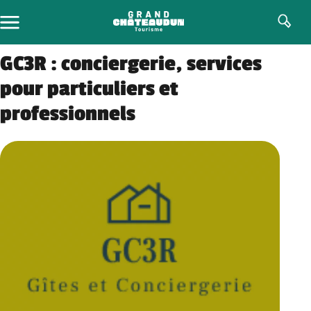
Skip
to
content
GC3R : conciergerie, services
pour particuliers et
professionnels