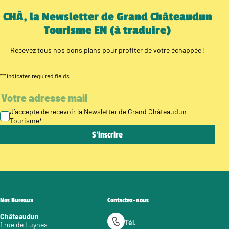
CHÂ, la Newsletter de Grand Châteaudun
Tourisme EN (à traduire)
Recevez tous nos bons plans pour profiter de votre échappée !
"
*
" indicates required fields
J’accepte de recevoir la Newsletter de Grand Châteaudun
Tourisme
*
Nos Bureaux
Contactez-nous
Châteaudun
Tél.
1 rue de Luynes