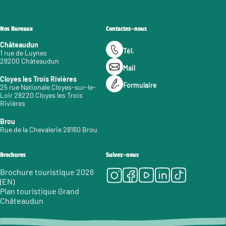
Nos Bureaux
Contactez-nous
Châteaudun
Tél.
1 rue de Luynes
28200 Châteaudun
Mail
Cloyes les Trois Rivières
Formulaire
25 rue Nationale Cloyes-sur-le-
Loir 28220 Cloyes les Trois
Rivières
Brou
Rue de la Chevalerie 28160 Brou
Brochures
Suivez-nous
Instagram
Facebook
Youtube
LinkedIn
Tiktok
Brochure touristique 2026
(EN)
Plan touristique Grand
Châteaudun