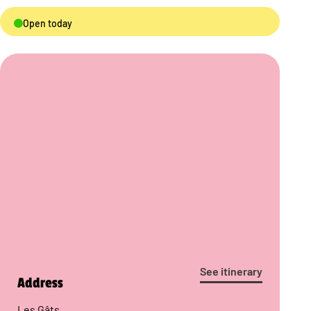
Open today
See itinerary
Address
Les Gâts