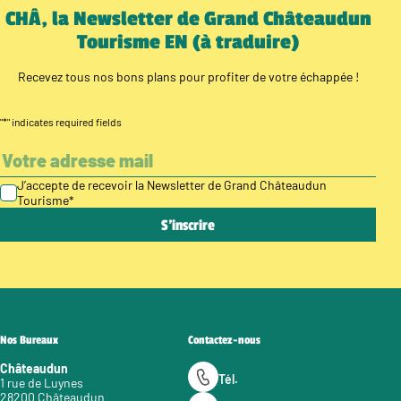
CHÂ, la Newsletter de Grand Châteaudun
Tourisme EN (à traduire)
Recevez tous nos bons plans pour profiter de votre échappée !
"
*
" indicates required fields
J’accepte de recevoir la Newsletter de Grand Châteaudun
Tourisme
*
Nos Bureaux
Contactez-nous
Châteaudun
Tél.
1 rue de Luynes
28200 Châteaudun