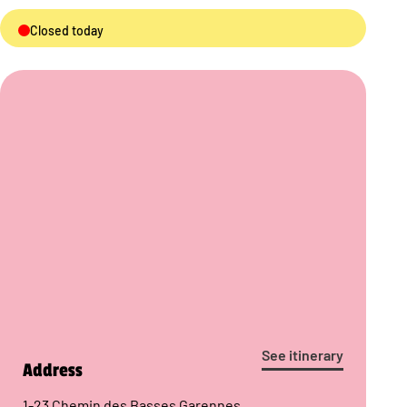
Closed today
See itinerary
Address
1-23 Chemin des Basses Garennes