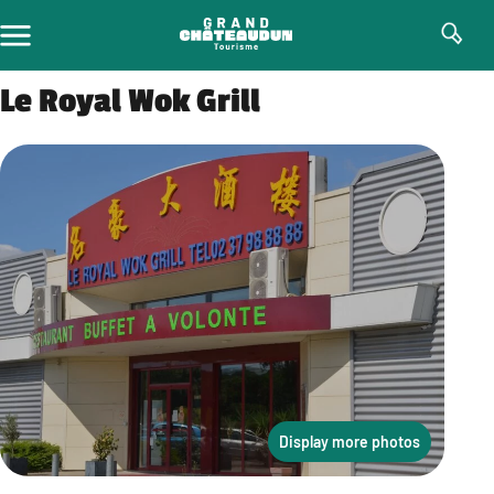
Skip
to
content
Le Royal Wok Grill
Display more photos