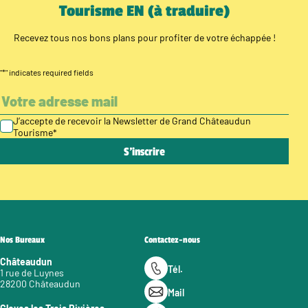
Tourisme EN (à traduire)
Recevez tous nos bons plans pour profiter de votre échappée !
"
*
" indicates required fields
J’accepte de recevoir la Newsletter de Grand Châteaudun
Tourisme
*
Nos Bureaux
Contactez-nous
Châteaudun
Tél.
1 rue de Luynes
28200 Châteaudun
Mail