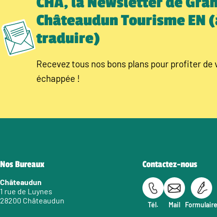
CHÂ, la Newsletter de Gra
Châteaudun Tourisme EN (
traduire)
Recevez tous nos bons plans pour profiter de 
échappée !
Nos Bureaux
Contactez-nous
Châteaudun
1 rue de Luynes
28200 Châteaudun
Tél.
Mail
Formulair