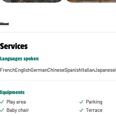
About
Services
Languages spoken
French
English
German
Chinese
Spanish
Italian
Japanese
Equipments
Play area
Parking
Baby chair
Terrace