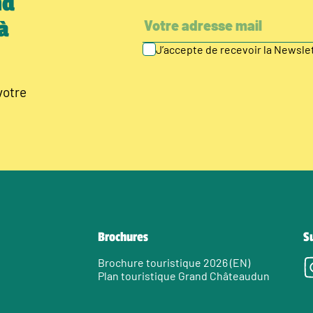
nd
à
J’accepte de recevoir la Newsl
votre
Brochures
S
Brochure touristique 2026 (EN)
Plan touristique Grand Châteaudun
e