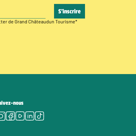
etter de Grand Châteaudun Tourisme
*
uivez-nous
Instagram
Facebook
Youtube
LinkedIn
Tiktok