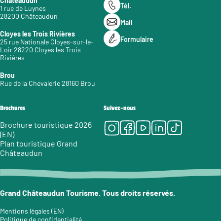
Châteaudun
Tél.
1 rue de Luynes
28200 Châteaudun
Mail
Cloyes les Trois Rivières
Formulaire
25 rue Nationale Cloyes-sur-le-
Loir 28220 Cloyes les Trois
Rivières
Brou
Rue de la Chevalerie 28160 Brou
Brochures
Suivez-nous
Instagram
Facebook
Youtube
LinkedIn
Tiktok
Brochure touristique 2026
(EN)
Plan touristique Grand
Châteaudun
Grand Châteaudun Tourisme. Tous droits réservés.
Mentions légales (EN)
Politique de confidentialité