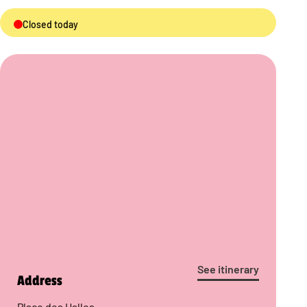
Closed today
See itinerary
Address
Place des Halles