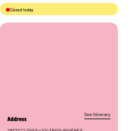
Closed today
See itinerary
Address
28220 CLOYES-LES-TROIS-RIVIÈRES