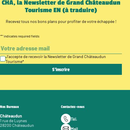
CHÂ, la Newsletter de Grand Châteaudun
Tourisme EN (à traduire)
Recevez tous nos bons plans pour profiter de votre échappée !
"
*
" indicates required fields
J’accepte de recevoir la Newsletter de Grand Châteaudun
Tourisme
*
Nos Bureaux
Contactez-nous
Châteaudun
Tél.
1 rue de Luynes
28200 Châteaudun
Mail