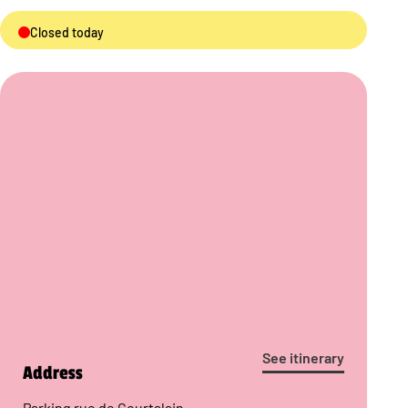
Closed today
See itinerary
Address
Parking rue de Courtalain