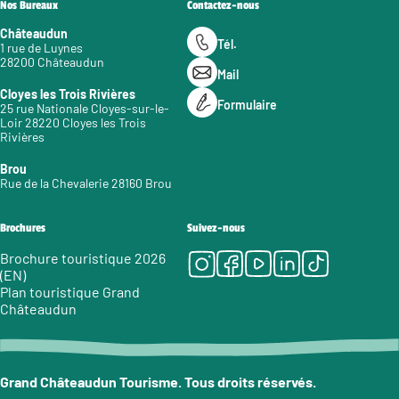
Nos Bureaux
Contactez-nous
Châteaudun
Tél.
1 rue de Luynes
28200 Châteaudun
Mail
Cloyes les Trois Rivières
Formulaire
25 rue Nationale Cloyes-sur-le-
Loir 28220 Cloyes les Trois
Rivières
Brou
Rue de la Chevalerie 28160 Brou
Brochures
Suivez-nous
Instagram
Facebook
Youtube
LinkedIn
Tiktok
Brochure touristique 2026
(EN)
Plan touristique Grand
Châteaudun
Grand Châteaudun Tourisme. Tous droits réservés.