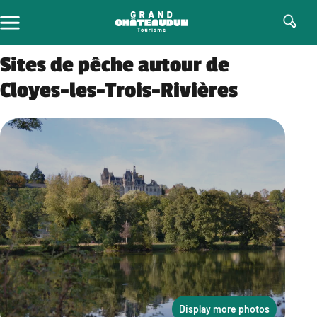
Skip
to
content
Sites de pêche autour de
Cloyes-les-Trois-Rivières
Display more photos