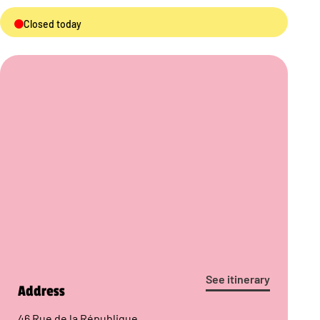
Closed today
See itinerary
Address
46 Rue de la République