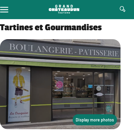
Skip
to
content
Tartines et Gourmandises
Display more photos