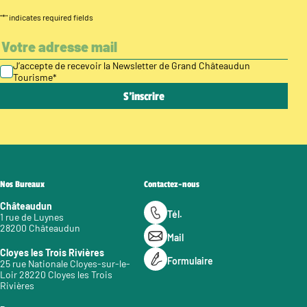
"
*
" indicates required fields
J’accepte de recevoir la Newsletter de Grand Châteaudun
Tourisme
*
Nos Bureaux
Contactez-nous
Châteaudun
Tél.
1 rue de Luynes
28200 Châteaudun
Mail
Cloyes les Trois Rivières
Formulaire
25 rue Nationale Cloyes-sur-le-
Loir 28220 Cloyes les Trois
Rivières