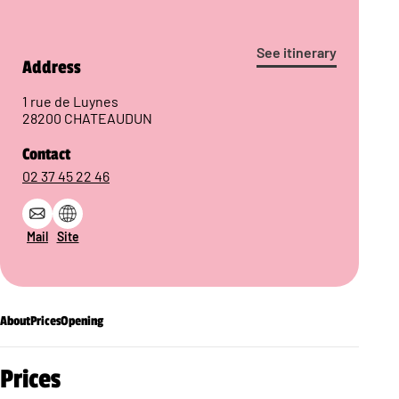
See itinerary
Address
1 rue de Luynes
28200 CHATEAUDUN
Contact
02 37 45 22 46
Mail
Site
About
Prices
Opening
Prices