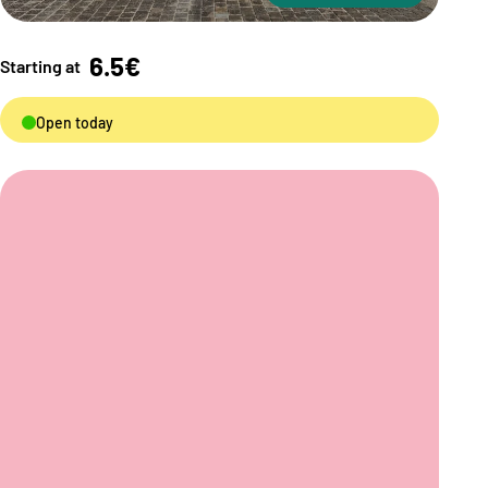
6.5€
Starting at
Open today