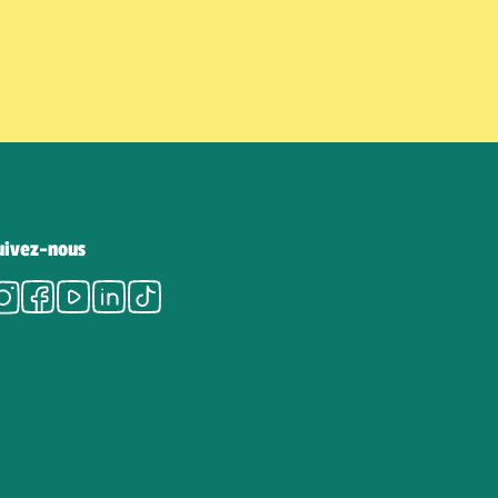
uivez-nous
Instagram
Facebook
Youtube
LinkedIn
Tiktok