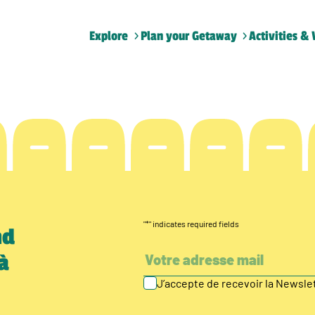
Explore
Plan your Getaway
Activities & 
"
*
" indicates required fields
nd
à
J’accepte de recevoir la Newsl