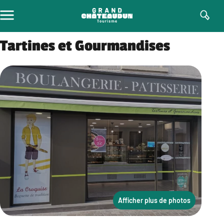
Aller
au
contenu
Tartines et Gourmandises
Afficher plus de photos