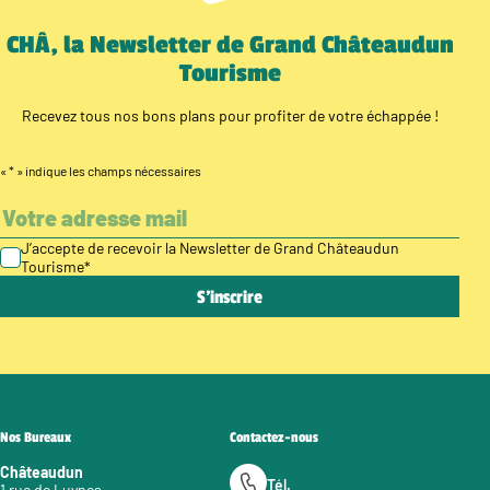
CHÂ, la Newsletter de Grand Châteaudun
Tourisme
Recevez tous nos bons plans pour profiter de votre échappée !
«
*
» indique les champs nécessaires
J’accepte de recevoir la Newsletter de Grand Châteaudun
Tourisme
*
Nos Bureaux
Contactez-nous
Châteaudun
Tél.
1 rue de Luynes