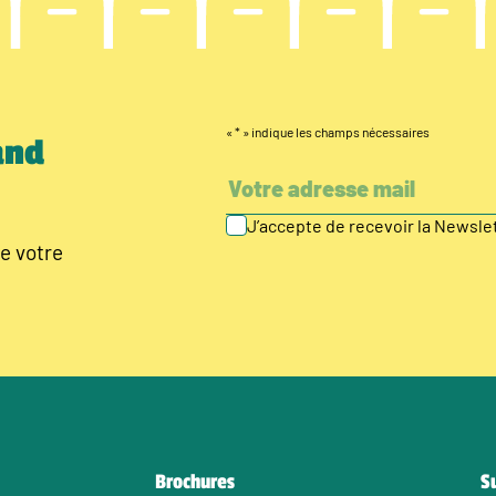
«
*
» indique les champs nécessaires
and
J’accepte de recevoir la Newsl
e votre
Brochures
S