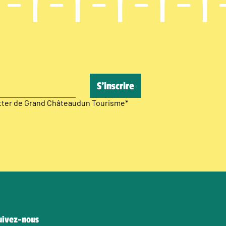
etter de Grand Châteaudun Tourisme
*
uivez-nous