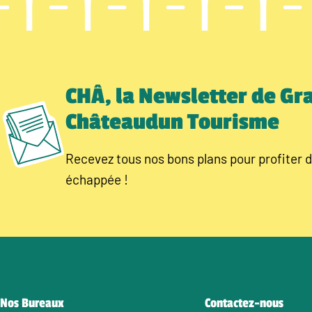
CHÂ, la Newsletter de Gr
Châteaudun Tourisme
Recevez tous nos bons plans pour profiter d
échappée !
Nos Bureaux
Contactez-nous