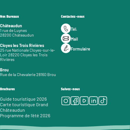
Nos Bureaux
Contactez-nous
Châteaudun
Tél.
1 rue de Luynes
28200 Châteaudun
Mail
Cloyes les Trois Rivières
Formulaire
25 rue Nationale Cloyes-sur-le-
Loir 28220 Cloyes les Trois
Rivières
Brou
Rue de la Chevalerie 28160 Brou
Brochures
Suivez-nous
Instagram
Facebook
Youtube
LinkedIn
Tiktok
Guide touristique 2026
Carte touristique Grand
Châteaudun
Programme de l’été 2026