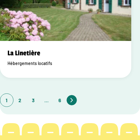
La Linetière
Hébergements locatifs
1
2
3
…
6