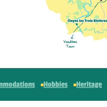
mmodations
Hobbies
Heritage