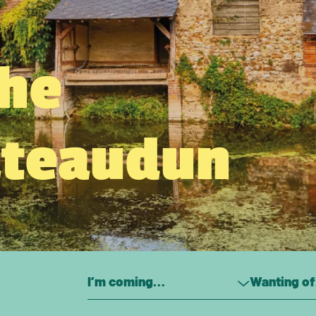
the
âteaudun