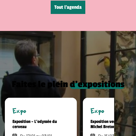
Tout l’agenda
Faites le plein
d’expositions
Expo
Expo
Exposition – L’odyssée du
Exposition vente hommag
cerveau
Michel Breton
Du 17/01 au 03/01
Du 15/03 au 30/09