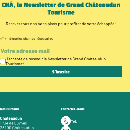
CHÂ, la Newsletter de Grand Châteaudun
Tourisme
Recevez tous nos bons plans pour profiter de votre échappée !
«
*
» indique les champs nécessaires
J’accepte de recevoir la Newsletter de Grand Châteaudun
Tourisme
*
Nos Bureaux
Contactez-nous
Châteaudun
Tél.
1 rue de Luynes
28200 Châteaudun