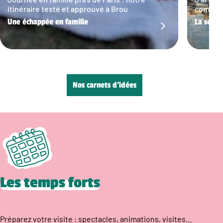
itinéraire testé et approuvé à Brou
commun…
Une échappée en famille
La sortie
Nos carnets d’idées
Les temps forts
Préparez votre visite : spectacles, animations, visites…