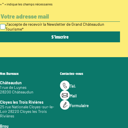
«
*
» indique les champs nécessaires
J’accepte de recevoir la Newsletter de Grand Châteaudun
Tourisme
*
Nos Bureaux
Contactez-nous
Châteaudun
Tél.
1 rue de Luynes
28200 Châteaudun
Mail
Cloyes les Trois Rivières
Formulaire
25 rue Nationale Cloyes-sur-le-
Loir 28220 Cloyes les Trois
Rivières
Brou