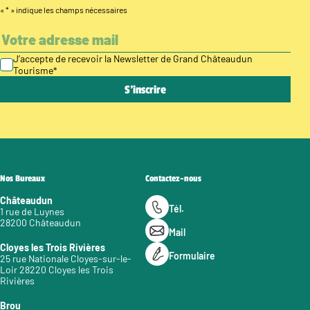
«
*
» indique les champs nécessaires
J’accepte de recevoir la Newsletter de Grand Châteaudun
Tourisme
*
Nos Bureaux
Contactez-nous
Châteaudun
Tél.
1 rue de Luynes
28200 Châteaudun
Mail
Cloyes les Trois Rivières
Formulaire
25 rue Nationale Cloyes-sur-le-
Loir 28220 Cloyes les Trois
Rivières
Brou