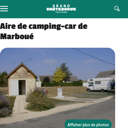
Aller
au
contenu
Aire de camping-car de
Marboué
Afficher plus de photos