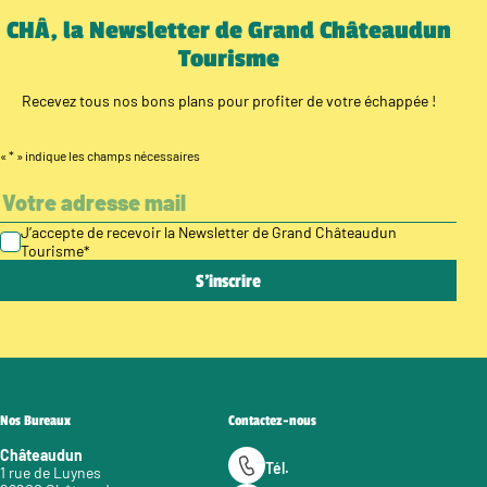
CHÂ, la Newsletter de Grand Châteaudun
Tourisme
Recevez tous nos bons plans pour profiter de votre échappée !
«
*
» indique les champs nécessaires
J’accepte de recevoir la Newsletter de Grand Châteaudun
Tourisme
*
Nos Bureaux
Contactez-nous
Châteaudun
Tél.
1 rue de Luynes