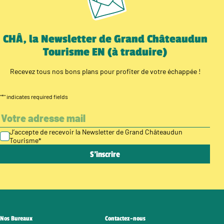
CHÂ, la Newsletter de Grand Châteaudun
Tourisme EN (à traduire)
Recevez tous nos bons plans pour profiter de votre échappée !
"
*
" indicates required fields
J’accepte de recevoir la Newsletter de Grand Châteaudun
Tourisme
*
Nos Bureaux
Contactez-nous