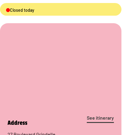
Closed today
See itinerary
Address
27 Boulevard Grindelle