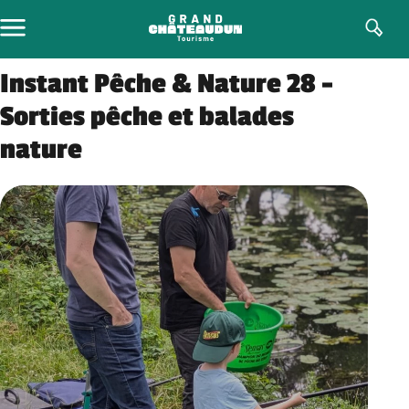
Aller
au
contenu
Instant Pêche & Nature 28 –
Sorties pêche et balades
nature