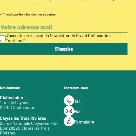
«
*
» indique les champs nécessaires
J’accepte de recevoir la Newsletter de Grand Châteaudun
Tourisme
*
Nos Bureaux
Contactez-nous
Châteaudun
Tél.
1 rue de Luynes
28200 Châteaudun
Mail
Cloyes les Trois Rivières
Formulaire
25 rue Nationale Cloyes-sur-le-
Loir 28220 Cloyes les Trois
Rivières