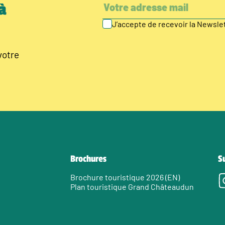
à
J’accepte de recevoir la Newsl
votre
Brochures
S
Brochure touristique 2026 (EN)
Plan touristique Grand Châteaudun
e