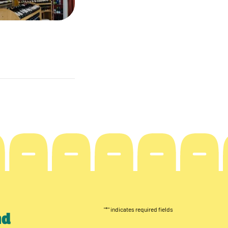
"
*
" indicates required fields
nd