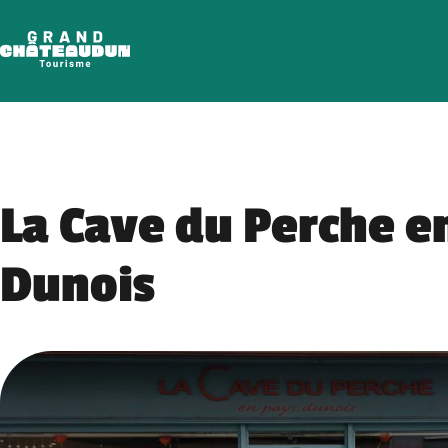
Skip
to
content
La Cave du Perche e
Dunois