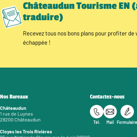
Châteaudun Tourisme EN (
traduire)
Recevez tous nos bons plans pour profiter de 
échappée !
Nos Bureaux
Contactez-nous
Châteaudun
1 rue de Luynes
28200 Châteaudun
Tél.
Mail
Formulair
Cloyes les Trois Rivières