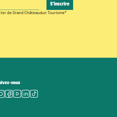
etter de Grand Châteaudun Tourisme
*
uivez-nous
Instagram
Facebook
Youtube
LinkedIn
Tiktok