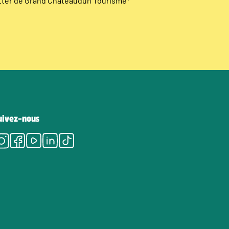
etter de Grand Châteaudun Tourisme
*
uivez-nous
Instagram
Facebook
Youtube
LinkedIn
Tiktok