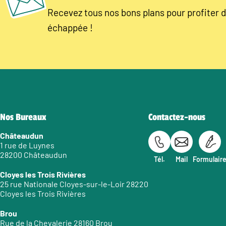
Recevez tous nos bons plans pour profiter d
échappée !
Nos Bureaux
Contactez-nous
Châteaudun
1 rue de Luynes
28200 Châteaudun
Tél.
Mail
Formulair
Cloyes les Trois Rivières
25 rue Nationale Cloyes-sur-le-Loir 28220
Cloyes les Trois Rivières
Brou
Rue de la Chevalerie 28160 Brou