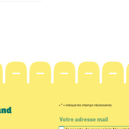
«
*
» indique les champs nécessaires
and