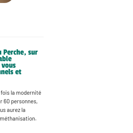
u Perche, sur
able
 vous
nels et
 fois la modernité
ir 60 personnes,
us aurez la
de méthanisation.