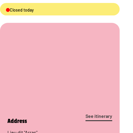
Closed today
See itinerary
Address
Lieu dit "Arras"