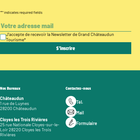
"
*
" indicates required fields
J’accepte de recevoir la Newsletter de Grand Châteaudun
Tourisme
*
Nos Bureaux
Contactez-nous
Châteaudun
Tél.
1 rue de Luynes
28200 Châteaudun
Mail
Cloyes les Trois Rivières
Formulaire
25 rue Nationale Cloyes-sur-le-
Loir 28220 Cloyes les Trois
Rivières