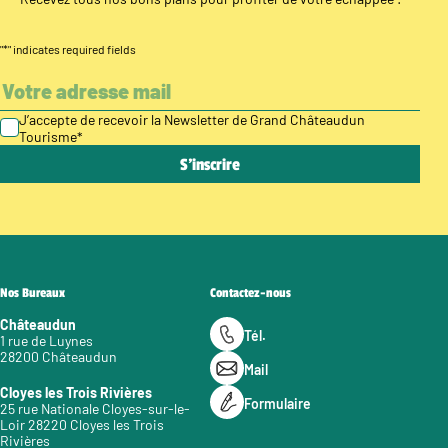
"
*
" indicates required fields
J’accepte de recevoir la Newsletter de Grand Châteaudun
Tourisme
*
Nos Bureaux
Contactez-nous
Châteaudun
Tél.
1 rue de Luynes
28200 Châteaudun
Mail
Cloyes les Trois Rivières
Formulaire
25 rue Nationale Cloyes-sur-le-
Loir 28220 Cloyes les Trois
Rivières