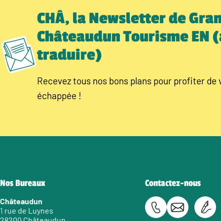
CHÂ, la Newsletter de Gra
Châteaudun Tourisme EN (
traduire)
Recevez tous nos bons plans pour profiter de 
échappée !
Nos Bureaux
Contactez-nous
Châteaudun
1 rue de Luynes
28200 Châteaudun