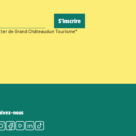
etter de Grand Châteaudun Tourisme
*
uivez-nous
Instagram
Facebook
Youtube
LinkedIn
Tiktok