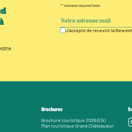
"
*
" indicates required fields
nd
à
J’accepte de recevoir la Newsl
votre
Brochures
S
Brochure touristique 2026 (EN)
Plan touristique Grand Châteaudun