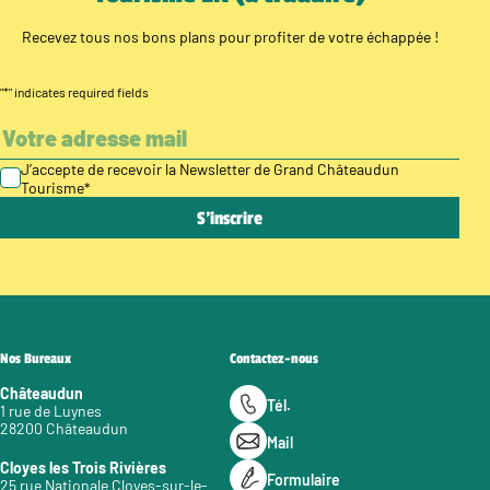
Recevez tous nos bons plans pour profiter de votre échappée !
"
*
" indicates required fields
J’accepte de recevoir la Newsletter de Grand Châteaudun
Tourisme
*
Nos Bureaux
Contactez-nous
Châteaudun
Tél.
1 rue de Luynes
28200 Châteaudun
Mail
Cloyes les Trois Rivières
Formulaire
25 rue Nationale Cloyes-sur-le-