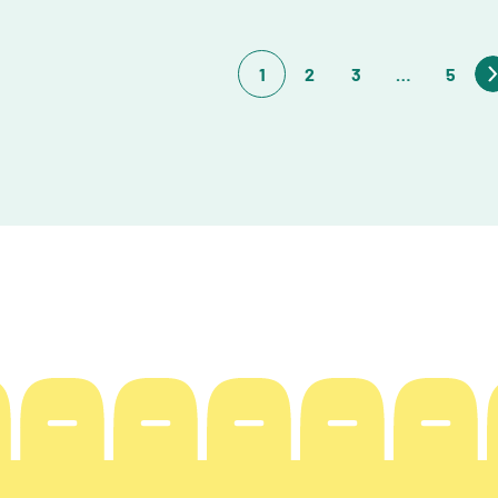
1
2
3
…
5