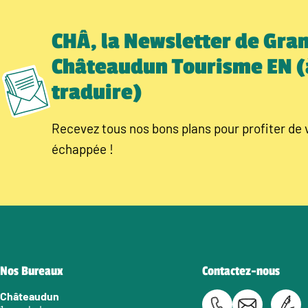
CHÂ, la Newsletter de Gra
Châteaudun Tourisme EN (
traduire)
Recevez tous nos bons plans pour profiter de 
échappée !
Nos Bureaux
Contactez-nous
Châteaudun