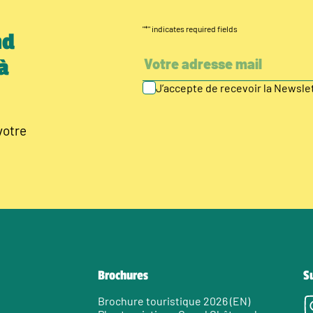
"
*
" indicates required fields
nd
à
J’accepte de recevoir la Newsl
votre
Brochures
S
Brochure touristique 2026 (EN)