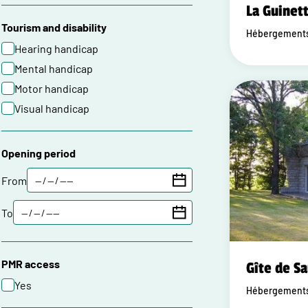
La Guinet
Tourism and disability
Hébergements 
Hearing handicap
Mental handicap
Motor handicap
Visual handicap
Opening period
From
To
PMR access
Gîte de Sa
Yes
Hébergements 