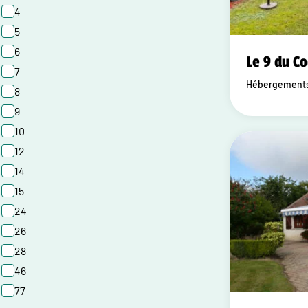
4
5
6
Le 9 du C
7
Hébergements 
8
9
10
12
14
15
24
26
28
46
77