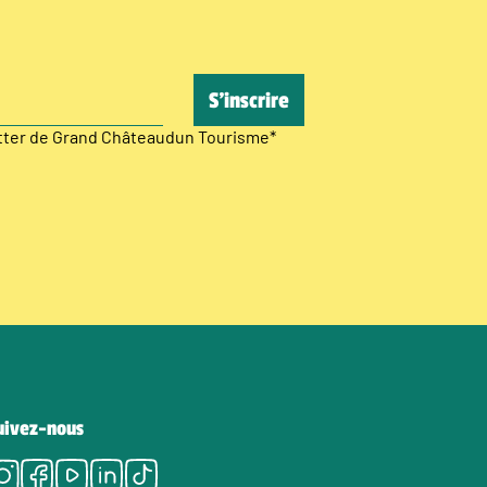
etter de Grand Châteaudun Tourisme
*
uivez-nous
Instagram
Facebook
Youtube
LinkedIn
Tiktok