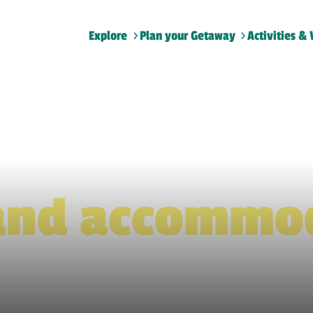
Explore
Plan your Getaway
Activities & 
Home
>
Lodging and accommodation
and accommo