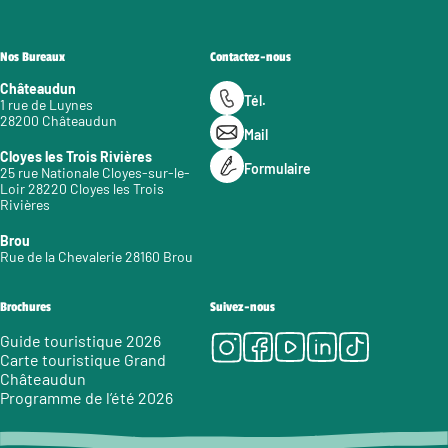
Nos Bureaux
Contactez-nous
Châteaudun
Tél.
1 rue de Luynes
28200 Châteaudun
Mail
Cloyes les Trois Rivières
Formulaire
25 rue Nationale Cloyes-sur-le-
Loir 28220 Cloyes les Trois
Rivières
Brou
Rue de la Chevalerie 28160 Brou
Brochures
Suivez-nous
Instagram
Facebook
Youtube
LinkedIn
Tiktok
Guide touristique 2026
Carte touristique Grand
Châteaudun
Programme de l’été 2026