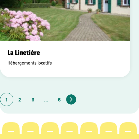
La Linetière
Hébergements locatifs
1
2
3
…
6