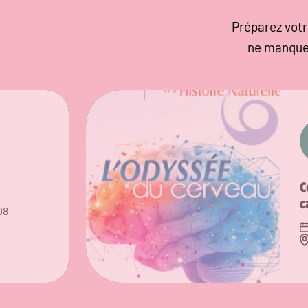
Préparez votr
ne manque
C
c
08