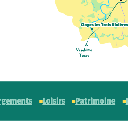
rgements
Loisirs
Patrimoine