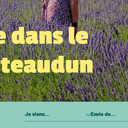
 dans le
âteaudun