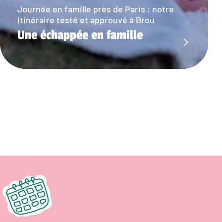
Journée en famille près de Paris : notre
itinéraire testé et approuvé à Brou
Une échappée en famille