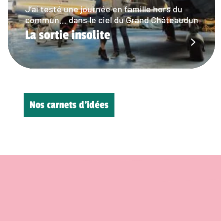
J’ai testé une journée en famille hors du
commun… dans le ciel du Grand Châteaudun
La sortie insolite
Nos carnets d’idées