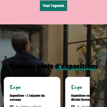
Tout l’agenda
Faites le plein
d’expositions
Expo
Expo
Exposition – L’odyssée du
Exposition vente hommag
cerveau
Michel Breton
Du 17/01 au 03/01
Du 15/03 au 30/09