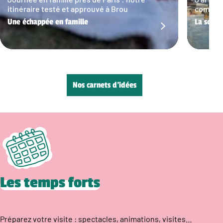
itinéraire testé et approuvé à Brou
commun…
Une échappée en famille
La sortie
Nos carnets d’idées
Les temps forts
Préparez votre visite : spectacles, animations, visites…