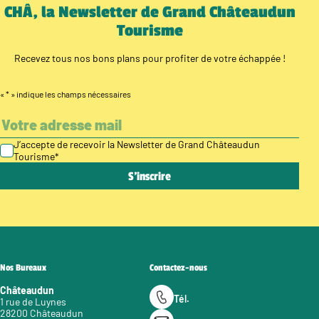
CHÂ, la Newsletter de Grand Châteaudun
Tourisme
Recevez tous nos bons plans pour profiter de votre échappée !
«
*
» indique les champs nécessaires
J’accepte de recevoir la Newsletter de Grand Châteaudun
Tourisme
*
Nos Bureaux
Contactez-nous
Châteaudun
Tél.
1 rue de Luynes
28200 Châteaudun