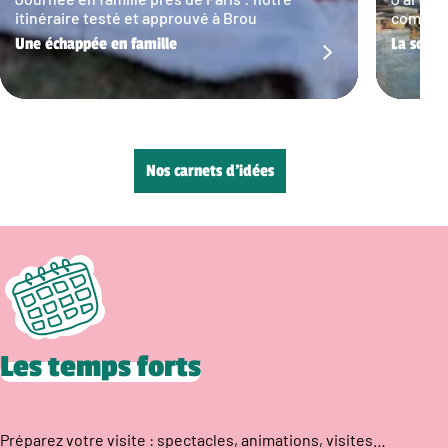
itinéraire testé et approuvé à Brou
commun…
Une échappée en famille
La sortie
Nos carnets d’idées
Les temps forts
Préparez votre visite : spectacles, animations, visites…