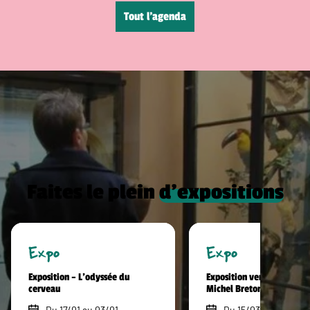
Tout l’agenda
Faites le plein
d’expositions
Expo
Expo
Exposition – L’odyssée du
Exposition vente hommag
cerveau
Michel Breton
Du 17/01 au 03/01
Du 15/03 au 30/09