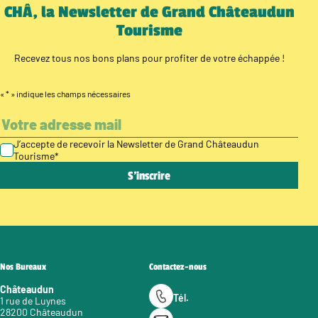
CHÂ, la Newsletter de Grand Châteaudun
Tourisme
Recevez tous nos bons plans pour profiter de votre échappée !
«
*
» indique les champs nécessaires
J’accepte de recevoir la Newsletter de Grand Châteaudun
Tourisme
*
Nos Bureaux
Contactez-nous
Châteaudun
Tél.
1 rue de Luynes
28200 Châteaudun