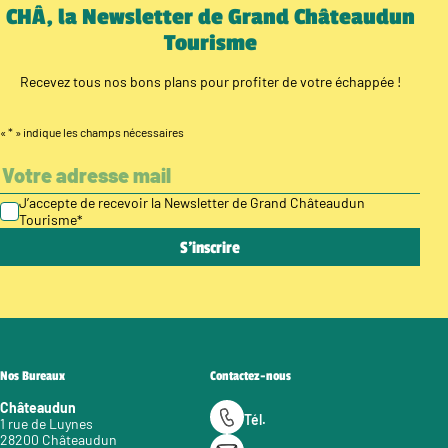
CHÂ, la Newsletter de Grand Châteaudun
Tourisme
Recevez tous nos bons plans pour profiter de votre échappée !
«
*
» indique les champs nécessaires
J’accepte de recevoir la Newsletter de Grand Châteaudun
Tourisme
*
Nos Bureaux
Contactez-nous
Châteaudun
Tél.
1 rue de Luynes
28200 Châteaudun