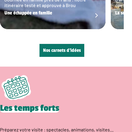
itinéraire testé et approuvé à Brou
commun…
Une échappée en famille
La sortie
Nos carnets d’idées
Les temps forts
Préparez votre visite : spectacles, animations, visites…