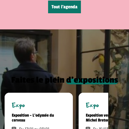
Tout l’agenda
Faites le plein
d’expositions
Expo
Expo
Exposition – L’odyssée du
Exposition vente hommag
cerveau
Michel Breton
Du 17/01 au 03/01
Du 15/03 au 30/09