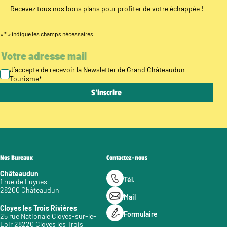
Recevez tous nos bons plans pour profiter de votre échappée !
«
*
» indique les champs nécessaires
J’accepte de recevoir la Newsletter de Grand Châteaudun
Tourisme
*
Nos Bureaux
Contactez-nous
Châteaudun
Tél.
1 rue de Luynes
28200 Châteaudun
Mail
Cloyes les Trois Rivières
Formulaire
25 rue Nationale Cloyes-sur-le-
Loir 28220 Cloyes les Trois