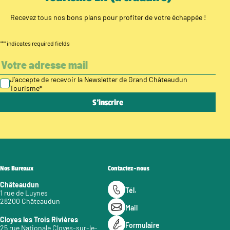
Recevez tous nos bons plans pour profiter de votre échappée !
"
*
" indicates required fields
J’accepte de recevoir la Newsletter de Grand Châteaudun
Tourisme
*
Nos Bureaux
Contactez-nous
Châteaudun
Tél.
1 rue de Luynes
28200 Châteaudun
Mail
Cloyes les Trois Rivières
Formulaire
25 rue Nationale Cloyes-sur-le-