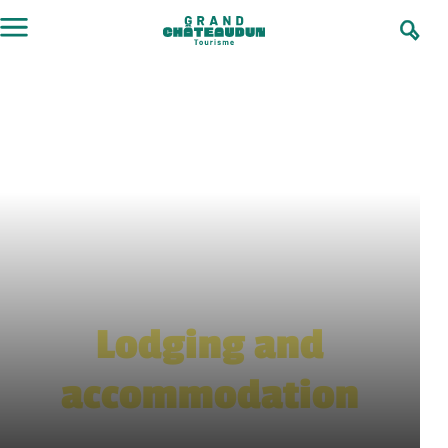
Skip
to
content
Lodging and
accommodation