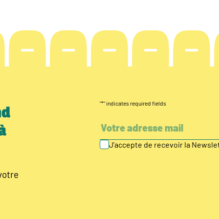
"
*
" indicates required fields
nd
à
J’accepte de recevoir la Newsl
votre