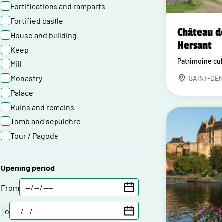
Fortifications and ramparts
Fortified castle
Château d
House and building
Hersant
Keep
Patrimoine cul
Mill
Monastry
SAINT-DE
Palace
Ruins and remains
Tomb and sepulchre
Tour / Pagode
Opening period
From
To