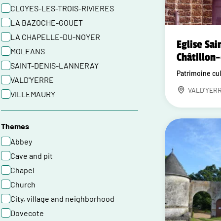
CLOYES-LES-TROIS-RIVIERES
LA BAZOCHE-GOUET
LA CHAPELLE-DU-NOYER
Eglise Sai
MOLEANS
Châtillon
SAINT-DENIS-LANNERAY
Patrimoine cul
VALD'YERRE
VALD'YER
VILLEMAURY
Themes
Abbey
Cave and pit
Chapel
Church
City, village and neighborhood
Dovecote