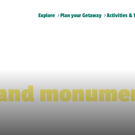
Explore
Plan your Getaway
Activities & 
Home
>
Sites and monuments
 and monume