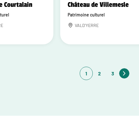
e Courtalain
Château de Villemesle
turel
Patrimoine culturel
RE
VALD'YERRE
1
2
3