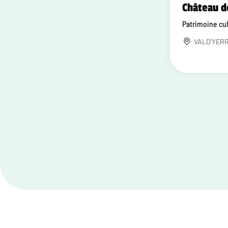
Château d
Patrimoine cul
VALD'YER