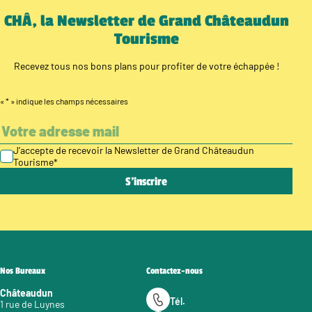
CHÂ, la Newsletter de Grand Châteaudun
Tourisme
Recevez tous nos bons plans pour profiter de votre échappée !
«
*
» indique les champs nécessaires
J’accepte de recevoir la Newsletter de Grand Châteaudun
Tourisme
*
Nos Bureaux
Contactez-nous
Châteaudun
Tél.
1 rue de Luynes