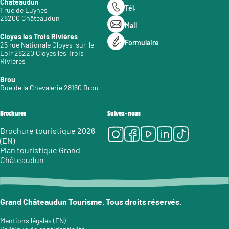
Châteaudun
Tél.
1 rue de Luynes
28200 Châteaudun
Mail
Cloyes les Trois Rivières
Formulaire
25 rue Nationale Cloyes-sur-le-
Loir 28220 Cloyes les Trois
Rivières
Brou
Rue de la Chevalerie 28160 Brou
Brochures
Suivez-nous
Instagram
Facebook
Youtube
LinkedIn
Tiktok
Brochure touristique 2026
(EN)
Plan touristique Grand
Châteaudun
Grand Châteaudun Tourisme. Tous droits réservés.
Mentions légales (EN)