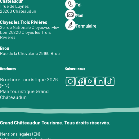
Châteaudun
Tél.
1 rue de Luynes
28200 Châteaudun
Mail
Cloyes les Trois Rivières
Formulaire
25 rue Nationale Cloyes-sur-le-
Loir 28220 Cloyes les Trois
Rivières
Brou
Rue de la Chevalerie 28160 Brou
Brochures
Suivez-nous
Instagram
Facebook
Youtube
LinkedIn
Tiktok
Brochure touristique 2026
(EN)
Plan touristique Grand
Châteaudun
Grand Châteaudun Tourisme. Tous droits réservés.
Mentions légales (EN)