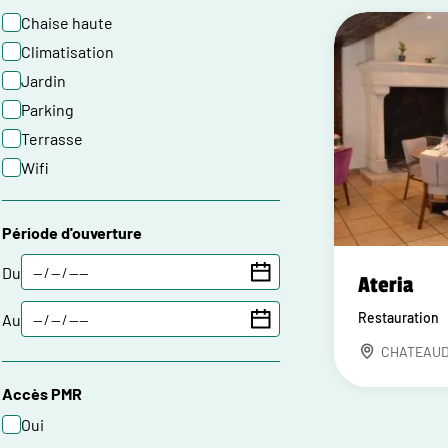
Chaise haute
Climatisation
Jardin
Parking
Terrasse
Wifi
Période d'ouverture
Du
Ateria
Restauration
Au
CHATEAU
Accès PMR
Oui