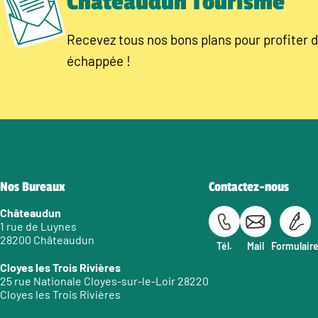
Châteaudun Tourisme
Recevez tous nos bons plans pour profiter d
échappée !
Nos Bureaux
Contactez-nous
Châteaudun
1 rue de Luynes
28200 Châteaudun
Tél.
Mail
Formulair
Cloyes les Trois Rivières
25 rue Nationale Cloyes-sur-le-Loir 28220
Cloyes les Trois Rivières