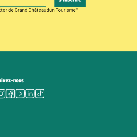
etter de Grand Châteaudun Tourisme
*
uivez-nous
Instagram
Facebook
Youtube
LinkedIn
Tiktok