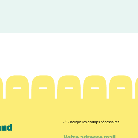
«
*
» indique les champs nécessaires
and