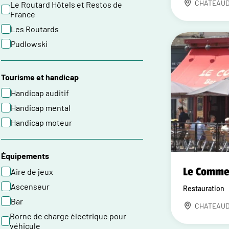
CHATEAU
Le Routard Hôtels et Restos de
France
Les Routards
Pudlowski
Tourisme et handicap
Handicap auditif
Handicap mental
Handicap moteur
Équipements
Le Comme
Aire de jeux
Ascenseur
Restauration
Bar
CHATEAU
Borne de charge électrique pour
véhicule