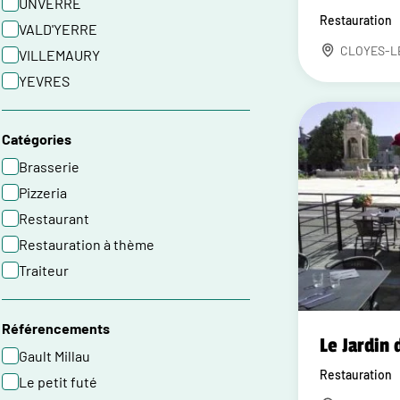
UNVERRE
Restauration
VALD'YERRE
CLOYES-L
VILLEMAURY
YEVRES
Catégories
Brasserie
Pizzeria
Restaurant
Restauration à thème
Traiteur
Référencements
Le Jardin 
Gault Millau
Restauration
Le petit futé