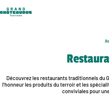
Aller
au
contenu
Ac
Restaura
Découvrez les restaurants traditionnels du 
l’honneur les produits du terroir et les spécial
conviviales pour un
Ac